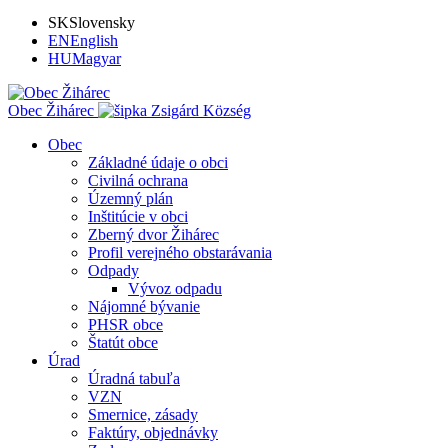
SK
Slovensky
EN
English
HU
Magyar
Obec Žihárec
Zsigárd Község
Obec
Základné údaje o obci
Civilná ochrana
Územný plán
Inštitúcie v obci
Zberný dvor Žihárec
Profil verejného obstarávania
Odpady
Vývoz odpadu
Nájomné bývanie
PHSR obce
Štatút obce
Úrad
Úradná tabuľa
VZN
Smernice, zásady
Faktúry, objednávky