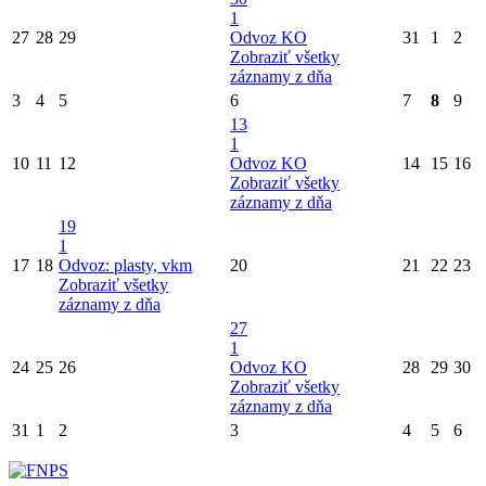
1
27
28
29
Odvoz KO
31
1
2
Zobraziť všetky
záznamy z dňa
3
4
5
6
7
8
9
13
1
10
11
12
Odvoz KO
14
15
16
Zobraziť všetky
záznamy z dňa
19
1
17
18
Odvoz: plasty, vkm
20
21
22
23
Zobraziť všetky
záznamy z dňa
27
1
24
25
26
Odvoz KO
28
29
30
Zobraziť všetky
záznamy z dňa
31
1
2
3
4
5
6