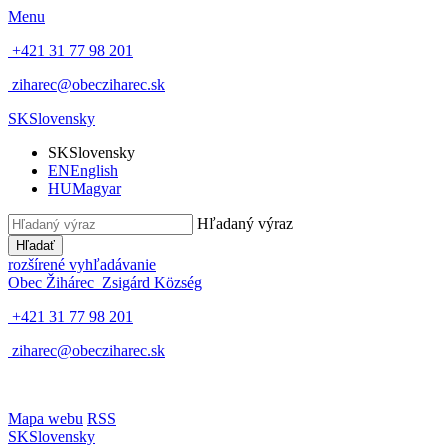
Menu
+421 31 77 98 201
ziharec@obecziharec.sk
SK
Slovensky
SK
Slovensky
EN
English
HU
Magyar
Hľadaný výraz
Hľadať
rozšírené vyhľadávanie
Obec Žihárec
Zsigárd Község
+421 31 77 98 201
ziharec@obecziharec.sk
Mapa webu
RSS
SK
Slovensky