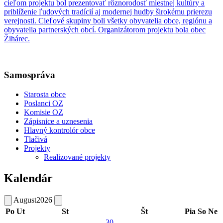
cieľom projektu bol prezentovať rôznorodosť miestnej kultúry a
priblíženie ľudových tradícií aj modernej hudby širokému prierezu
verejnosti. Cieľové skupiny boli všetky obyvatelia obce, regiónu a
obyvatelia partnerských obcí. Organizátorom projektu bola obec
Žihárec.
Samospráva
Starosta obce
Poslanci OZ
Komisie OZ
Zápisnice a uznesenia
Hlavný kontrolór obce
Tlačivá
Projekty
Realizované projekty
Kalendár
August
2026
Po
Ut
St
Št
Pia
So
Ne
30