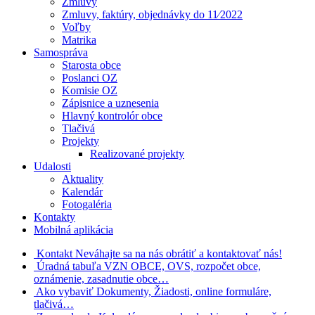
Zmluvy
Zmluvy, faktúry, objednávky do 11⁄2022
Voľby
Matrika
Samospráva
Starosta obce
Poslanci OZ
Komisie OZ
Zápisnice a uznesenia
Hlavný kontrolór obce
Tlačivá
Projekty
Realizované projekty
Udalosti
Aktuality
Kalendár
Fotogaléria
Kontakty
Mobilná aplikácia
Kontakt
Neváhajte sa na nás obrátiť a kontaktovať nás!
Úradná tabuľa
VZN OBCE, OVS, rozpočet obce,
oznámenie, zasadnutie obce…
Ako vybaviť
Dokumenty, Žiadosti, online formuláre,
tlačivá…