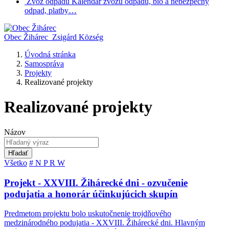
Zvoz odpadu
Kalendár zvozu odpadu, bio a nebezpečný
odpad, platby…
Obec Žihárec
Zsigárd Község
Úvodná stránka
Samospráva
Projekty
Realizované projekty
Realizované projekty
Názov
Hľadať
Všetko
#
N
P
R
W
Projekt - XXVIII. Žihárecké dni - ozvučenie
podujatia a honorár účinkujúcich skupín
Predmetom projektu bolo uskutočnenie trojdňového
medzinárodného podujatia - XXVIII. Žihárecké dni. Hlavným