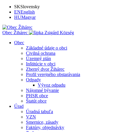
SK
Slovensky
EN
English
HU
Magyar
Obec Žihárec
Zsigárd Község
Obec
Základné údaje o obci
Civilná ochrana
Územný plán
Inštitúcie v obci
Zberný dvor Žihárec
Profil verejného obstarávania
Odpady
Vývoz odpadu
Nájomné bývanie
PHSR obce
Štatút obce
Úrad
Úradná tabuľa
VZN
Smernice, zásady
Faktúry, objednávky