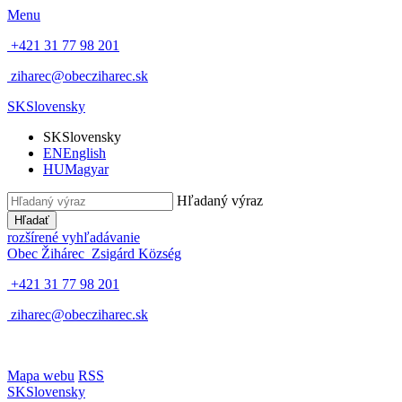
Menu
+421 31 77 98 201
ziharec@obecziharec.sk
SK
Slovensky
SK
Slovensky
EN
English
HU
Magyar
Hľadaný výraz
Hľadať
rozšírené vyhľadávanie
Obec Žihárec
Zsigárd Község
+421 31 77 98 201
ziharec@obecziharec.sk
Mapa webu
RSS
SK
Slovensky