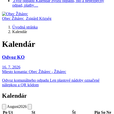
Zvoz odpadu
Kalendár zvozu odpadu, bio a nebezpečný
odpad, platby…
Obec Žihárec
Zsigárd Község
Úvodná stránka
Kalendár
Kalendár
Odvoz KO
16. 7. 2026
Miesto konania:
Obec Žihárec - Žihárec
Odvoz komunálneho odpadu Len plastové nádoby označené
nálepkou a QR kódom
Kalendár
August
2026
Po
Ut
St
Št
Pia
So
Ne