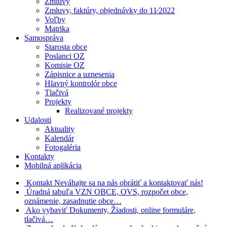
Zmluvy
Zmluvy, faktúry, objednávky do 11⁄2022
Voľby
Matrika
Samospráva
Starosta obce
Poslanci OZ
Komisie OZ
Zápisnice a uznesenia
Hlavný kontrolór obce
Tlačivá
Projekty
Realizované projekty
Udalosti
Aktuality
Kalendár
Fotogaléria
Kontakty
Mobilná aplikácia
Kontakt
Neváhajte sa na nás obrátiť a kontaktovať nás!
Úradná tabuľa
VZN OBCE, OVS, rozpočet obce,
oznámenie, zasadnutie obce…
Ako vybaviť
Dokumenty, Žiadosti, online formuláre,
tlačivá…