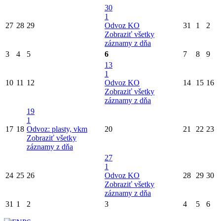
30
1
27
28
29
Odvoz KO
31
1
2
Zobraziť všetky
záznamy z dňa
3
4
5
6
7
8
9
13
1
10
11
12
Odvoz KO
14
15
16
Zobraziť všetky
záznamy z dňa
19
1
17
18
Odvoz: plasty, vkm
20
21
22
23
Zobraziť všetky
záznamy z dňa
27
1
24
25
26
Odvoz KO
28
29
30
Zobraziť všetky
záznamy z dňa
31
1
2
3
4
5
6