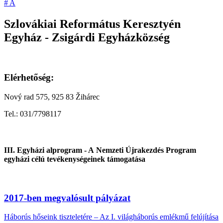
#
A
Szlovákiai Református Keresztyén
Egyház - Zsigárdi Egyházközség
Elérhetőség:
Nový rad 575, 925 83 Žihárec
Tel.: 031/7798117
III. Egyházi alprogram - A Nemzeti Újrakezdés Program
egyházi célú tevékenységeinek támogatása
2017-ben megvalósult pályázat
Háborús hőseink tiszteletére – Az I. világháborús emlékmű felújítása