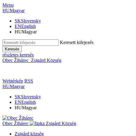
Menu
HU
Magyar
SK
Slovensky
EN
English
HU
Magyar
Keresett kifejezés
Keresés
részletes keresés
Obec Žihárec
Zsigárd Község
Webtérkép
RSS
HU
Magyar
SK
Slovensky
EN
English
HU
Magyar
Obec Žihárec
Zsigárd Község
Zsigárd község