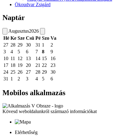
Ökoudvar Zsigárd
Naptár
Augusztus
2026
Hé
Ke
Sze
Csü
Pé
Szo
Va
27
28
29
30
31
1
2
3
4
5
6
7
8
9
10
11
12
13
14
15
16
17
18
19
20
21
22
23
24
25
26
27
28
29
30
31
1
2
3
4
5
6
Mobilos alkalmazás
Kövesd weboldalunkról származó információkat
Elérhetőség