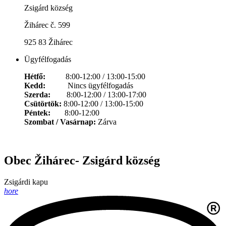
Zsigárd község
Žihárec č. 599
925 83 Žihárec
Ügyfélfogadás
Hétfő:
8:00-12:00 / 13:00-15:00
Kedd:
Nincs ügyfélfogadás
Szerda:
8:00-12:00 / 13:00-17:00
Csütörtök:
8:00-12:00 / 13:00-15:00
Péntek:
8:00-12:00
Szombat / Vasárnap:
Zárva
Obec Žihárec- Zsigárd község
Zsigárdi kapu
hore