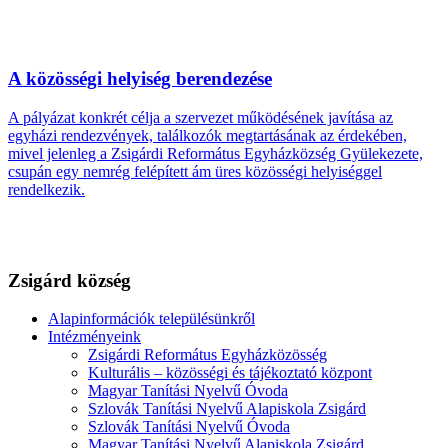
A közösségi helyiség berendezése
A pályázat konkrét célja a szervezet működésének javítása az
egyházi rendezvények, találkozók megtartásának az érdekében,
mivel jelenleg a Zsigárdi Református Egyházközség Gyülekezete,
csupán egy nemrég felépített ám üres közösségi helyiséggel
rendelkezik.
Zsigárd község
Alapinformációk településünkről
Intézményeink
Zsigárdi Református Egyházközösség
Kulturális – közösségi és tájékoztató központ
Magyar Tanítási Nyelvű Óvoda
Szlovák Tanítási Nyelvű Alapiskola Zsigárd
Szlovák Tanítási Nyelvű Óvoda
Magyar Tanítási Nyelvű Alapiskola Zsigárd