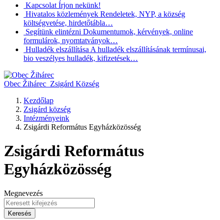
Kapcsolat
Írjon nekünk!
Hivatalos közlemények
Rendeletek, NYP, a község
költségvetése, hirdetőtábla…
Segítünk elintézni
Dokumentumok, kérvények, online
formulárok, nyomtatványok…
Hulladék elszállítása
A hulladék elszállításának termínusai,
bio veszélyes hulladék, kifizetések…
Obec Žihárec
Zsigárd Község
Kezdőlap
Zsigárd község
Intézményeink
Zsigárdi Református Egyházközösség
Zsigárdi Református
Egyházközösség
Megnevezés
Keresés