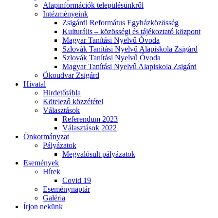
Alapinformációk településünkről
Intézményeink
Zsigárdi Református Egyházközösség
Kulturális – közösségi és tájékoztató központ
Magyar Tanítási Nyelvű Óvoda
Szlovák Tanítási Nyelvű Alapiskola Zsigárd
Szlovák Tanítási Nyelvű Óvoda
Magyar Tanítási Nyelvű Alapiskola Zsigárd
Ökoudvar Zsigárd
Hivatal
Hirdetőtábla
Kötelező közzététel
Választások
Referendum 2023
Választások 2022
Önkormányzat
Pályázatok
Megvalósult pályázatok
Események
Hírek
Covid 19
Eseménynaptár
Galéria
Írjon nekünk