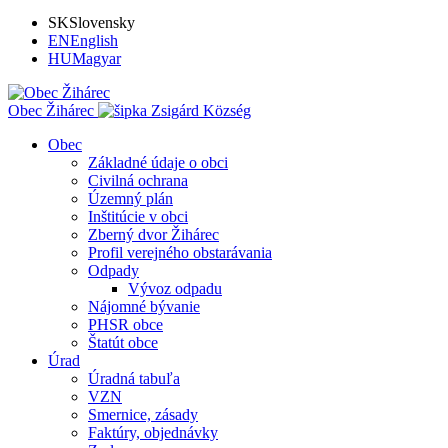
SK
Slovensky
EN
English
HU
Magyar
Obec Žihárec
Zsigárd Község
Obec
Základné údaje o obci
Civilná ochrana
Územný plán
Inštitúcie v obci
Zberný dvor Žihárec
Profil verejného obstarávania
Odpady
Vývoz odpadu
Nájomné bývanie
PHSR obce
Štatút obce
Úrad
Úradná tabuľa
VZN
Smernice, zásady
Faktúry, objednávky