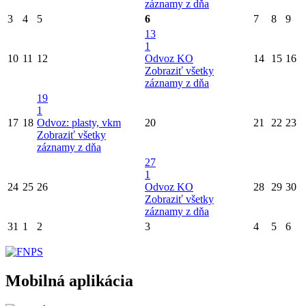
záznamy z dňa
3
4
5
6
7
8
9
13
1
10
11
12
Odvoz KO
14
15
16
Zobraziť všetky
záznamy z dňa
19
1
17
18
Odvoz: plasty, vkm
20
21
22
23
Zobraziť všetky
záznamy z dňa
27
1
24
25
26
Odvoz KO
28
29
30
Zobraziť všetky
záznamy z dňa
31
1
2
3
4
5
6
Mobilná aplikácia