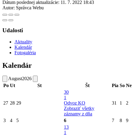
Dátum poslednej aktualizácie:
11. 7. 2022 18:43
Autor:
Správca Webu
Udalosti
Aktuality
Kalendár
Fotogaléria
Kalendár
August
2026
Po
Ut
St
Št
Pia
So
Ne
30
1
27
28
29
Odvoz KO
31
1
2
Zobraziť všetky
záznamy z dňa
3
4
5
6
7
8
9
13
1