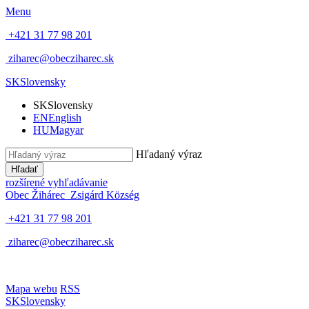
Menu
+421 31 77 98 201
ziharec@obecziharec.sk
SK
Slovensky
SK
Slovensky
EN
English
HU
Magyar
Hľadaný výraz
Hľadať
rozšírené vyhľadávanie
Obec Žihárec
Zsigárd Község
+421 31 77 98 201
ziharec@obecziharec.sk
Mapa webu
RSS
SK
Slovensky