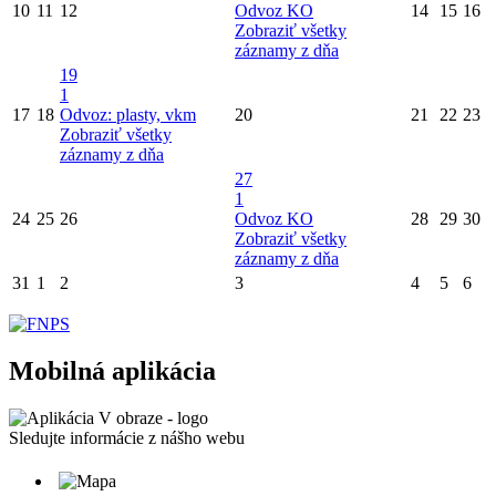
10
11
12
Odvoz KO
14
15
16
Zobraziť všetky
záznamy z dňa
19
1
17
18
Odvoz: plasty, vkm
20
21
22
23
Zobraziť všetky
záznamy z dňa
27
1
24
25
26
Odvoz KO
28
29
30
Zobraziť všetky
záznamy z dňa
31
1
2
3
4
5
6
Mobilná aplikácia
Sledujte informácie z nášho webu