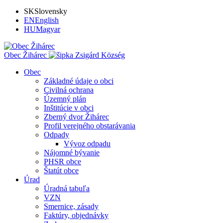
SK
Slovensky
EN
English
HU
Magyar
Obec Žihárec
Zsigárd Község
Obec
Základné údaje o obci
Civilná ochrana
Územný plán
Inštitúcie v obci
Zberný dvor Žihárec
Profil verejného obstarávania
Odpady
Vývoz odpadu
Nájomné bývanie
PHSR obce
Štatút obce
Úrad
Úradná tabuľa
VZN
Smernice, zásady
Faktúry, objednávky