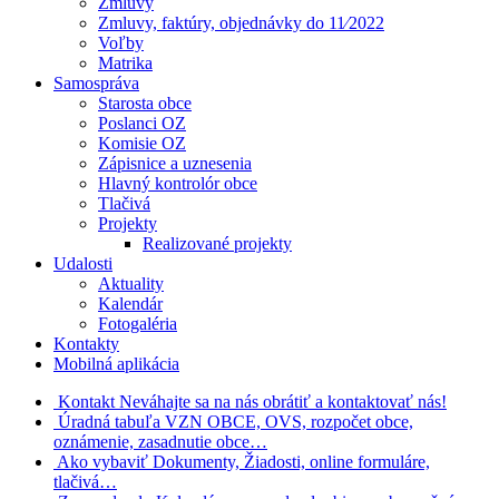
Zmluvy
Zmluvy, faktúry, objednávky do 11⁄2022
Voľby
Matrika
Samospráva
Starosta obce
Poslanci OZ
Komisie OZ
Zápisnice a uznesenia
Hlavný kontrolór obce
Tlačivá
Projekty
Realizované projekty
Udalosti
Aktuality
Kalendár
Fotogaléria
Kontakty
Mobilná aplikácia
Kontakt
Neváhajte sa na nás obrátiť a kontaktovať nás!
Úradná tabuľa
VZN OBCE, OVS, rozpočet obce,
oznámenie, zasadnutie obce…
Ako vybaviť
Dokumenty, Žiadosti, online formuláre,
tlačivá…